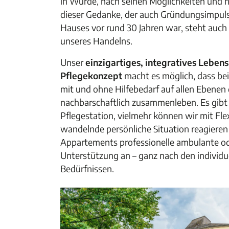
in Würde, nach seinen Möglichkeiten und n
dieser Gedanke, der auch Gründungsimpul
Hauses vor rund 30 Jahren war, steht auc
unseres Handelns.
Unser
einzigartiges, integratives Leben
Pflegekonzept
macht es möglich, dass b
mit und ohne Hilfebedarf auf allen Ebenen
nachbarschaftlich zusammenleben. Es gibt
Pflegestation, vielmehr können wir mit Flexi
wandelnde persönliche Situation reagieren 
Appartements professionelle ambulante od
Unterstützung an – ganz nach den individ
Bedürfnissen.