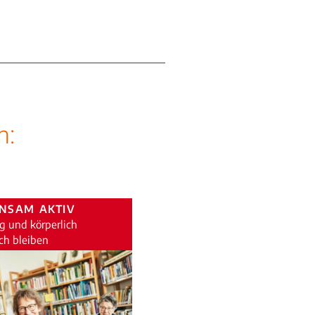
n:
NSAM AKTIV
g und körperlich
ch bleiben