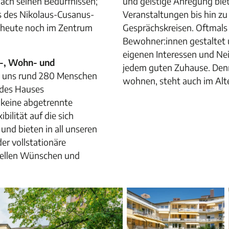
ach seinen Bedürfnissen;
und geistige Anregung biete
s des Nikolaus-Cusanus-
Veranstaltungen bis hin zu
h heute noch im Zentrum
Gesprächskreisen. Oftmals 
Bewohner:innen gestaltet u
eigenen Interessen und Ne
s-, Wohn- und
jedem guten Zuhause. Denn 
ei uns rund 280 Menschen
wohnen, steht auch im Alte
 des Hauses
 keine abgetrennte
bilität auf die sich
und bieten in all unseren
er vollstationäre
uellen Wünschen und