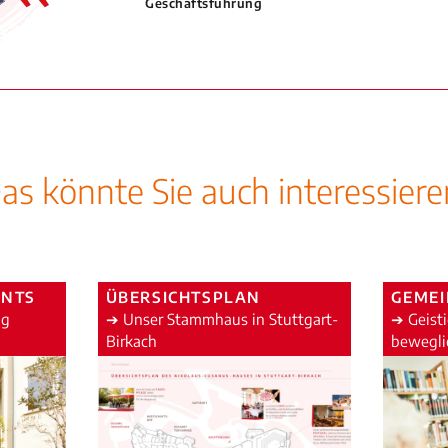
Geschäftsführung
as könnte Sie auch interessiere
ENTS
ÜBERSICHTSPLAN
GEMEI
ng
➔ Unser Stammhaus in Stuttgart-
➔ Geisti
Birkach
bewegli